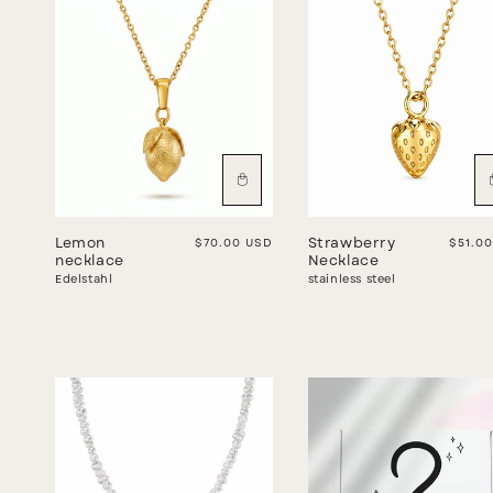
Lemon
Regular price
$70.00 USD
Strawberry
Regula
$51.0
necklace
Necklace
Edelstahl
stainless steel