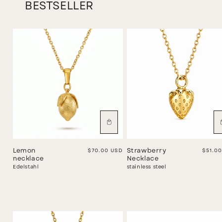
BESTSELLER
Lemon
Regular price
$70.00 USD
Strawberry
Regula
$51.0
necklace
Necklace
Edelstahl
stainless steel