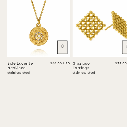
Sole Lucente
Regular price
$46.00 USD
Grazioso
Regula
$35.0
Necklace
Earrings
stainless steel
stainless steel