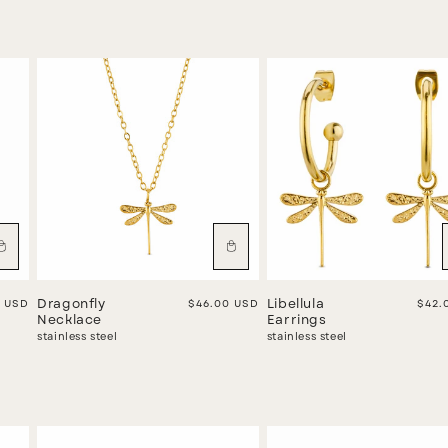
r price
0 USD
Dragonfly
Regular price
$46.00 USD
Libellula
Regu
$42.
Necklace
Earrings
stainless steel
stainless steel