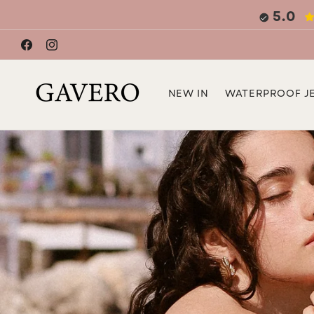
Skip to
5.0
content
Facebook
Instagram
NEW IN
WATERPROOF J