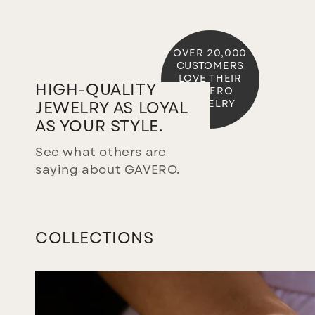
OVER 20,000
CUSTOMERS
LOVE THEIR
HIGH-QUALITY
GAVERO
JEWELRY
JEWELRY AS LOYAL
AS YOUR STYLE.
See what others are
saying about GAVERO.
COLLECTIONS