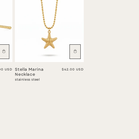
lar price
00 USD
Stella Marina
Regular price
$42.00 USD
Necklace
stainless steel