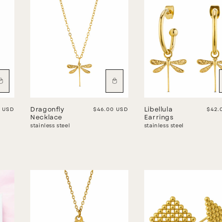
r price
0 USD
Dragonfly
Regular price
$46.00 USD
Libellula
Regu
$42.
Necklace
Earrings
stainless steel
stainless steel