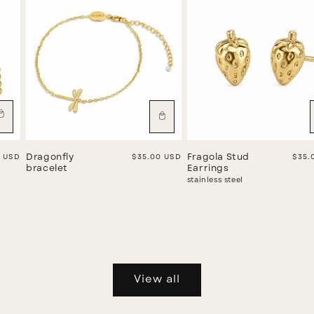
r price
0 USD
Dragonfly
Regular price
$35.00 USD
Fragola Stud
Regu
$35.
bracelet
Earrings
stainless steel
View all